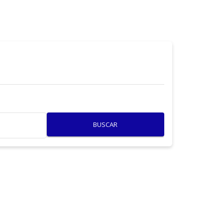
BUSCAR