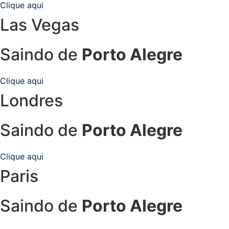
Clique aqui
Las Vegas
Saindo de
Porto Alegre
Clique aqui
Londres
Saindo de
Porto Alegre
Clique aqui
Paris
Saindo de
Porto Alegre