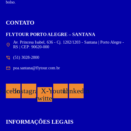
bolso.
CONTATO
FLYTOUR PORTO ALEGRE – SANTANA
Av. Princesa Isabel, 636 - Cj. 1202/1203 - Santana | Porto Alegre -
RS | CEP: 90620-000
(51) 3028-2800
poa.santana@flytour.com.br
Facebook
Instagram
X-
Youtube
Linkedin
twitter
INFORMAÇÕES LEGAIS