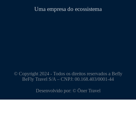
Uma empresa do ecossistema
© Copyright 2024 - Todos os direitos reservados a Befly
BeFly Travel S/A – CNPJ: 00.168.403/0001-44
Desenvolvido por: © Ōner Travel