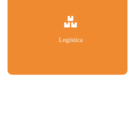
Logística
Temos estrutura, criatividade e parceiros
de negócios para oferecer soluções
completas na
criação, logística e